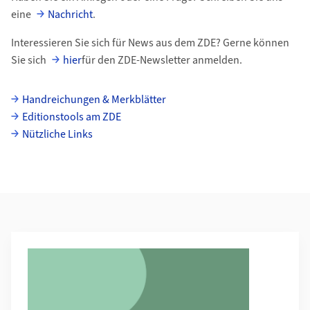
eine
Nachricht
.
Interessieren Sie sich für News aus dem ZDE? Gerne können
Sie sich
hier
für den ZDE-Newsletter anmelden.
uzh-wcms-publications.subpageListDialog.labelUnterseiten
Handreichungen & Merkblätter
Editionstools am ZDE
Nützliche Links
Weiterführende Informationen
Mehr zu Handreichungen & Merkblätter